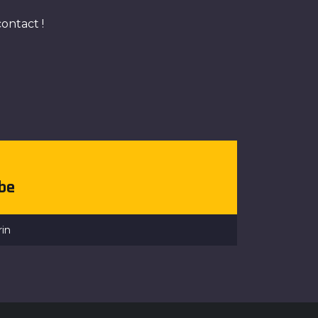
ontact !
.be
rin