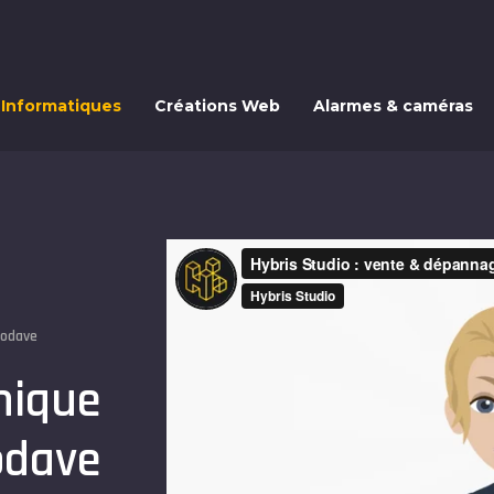
 Informatiques
Créations Web
Alarmes & caméras
Modave
nique
odave