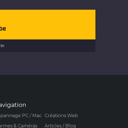
.be
rin
avigation
pannage PC / Mac
Créations Web
armes & Caméras
Articles / Blog