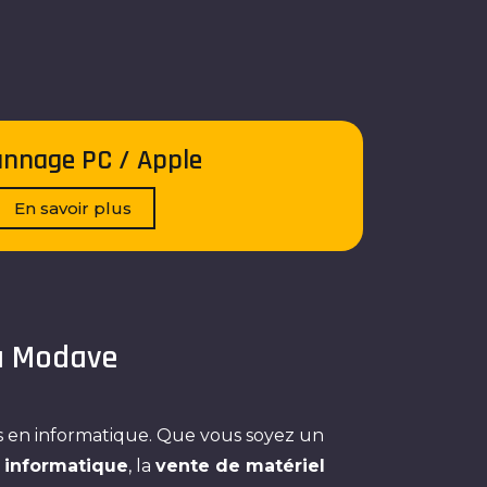
nnage PC / Apple
En savoir plus
 à Modave
ns en informatique. Que vous soyez un
informatique
, la
vente de matériel