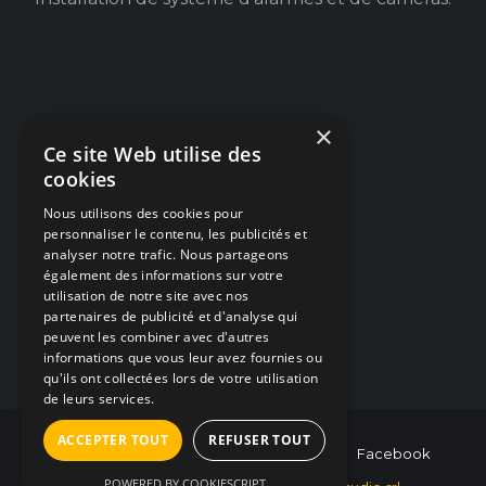
×
Navigation
Ce site Web utilise des
cookies
Dépannage PC / Mac
Nous utilisons des cookies pour
Créations Web
personnaliser le contenu, les publicités et
analyser notre trafic. Nous partageons
Alarmes & Caméras
également des informations sur votre
utilisation de notre site avec nos
Articles / Blog
partenaires de publicité et d'analyse qui
peuvent les combiner avec d'autres
Nous contacter
informations que vous leur avez fournies ou
qu'ils ont collectées lors de votre utilisation
de leurs services.
ACCEPTER TOUT
REFUSER TOUT
0493/854.764
hello@hybris-studio.be
Facebook
POWERED BY COOKIESCRIPT