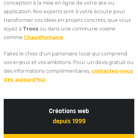
conception à la mise en ligne de votre site ou
application. Nos experts sont à votre écoute pour
transformer vos idées en projets concrets, que vous
soyez à
Trooz
ou dans une commune voisine
comme
Chaudfontaine
.
Faites le choix d'un partenaire local qui comprend
vos enjeux et vos ambitions. Pour un devis gratuit ou
des informations complémentaires,
contactez-nous
dès aujourd'hui
.
Créations web
depuis 1999