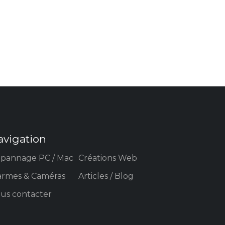
avigation
pannage PC / Mac
Créations Web
armes & Caméras
Articles / Blog
us contacter