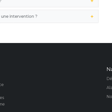
?
 une intervention ?
N
Dé
ce
Al
No
tes
ème