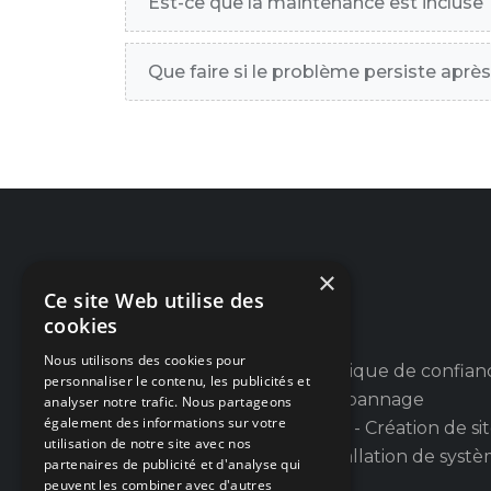
Est-ce que la maintenance est incluse 
Que faire si le problème persiste après
×
Ce site Web utilise des
cookies
Nous utilisons des cookies pour
Votre partenaire informatique de confian
personnaliser le contenu, les publicités et
en province de Liège : Dépannage
analyser notre trafic. Nous partageons
également des informations sur votre
informatique PC et Apple - Création de si
utilisation de notre site avec nos
web et applications - Installation de syst
partenaires de publicité et d'analyse qui
d'alarmes et de caméras.
peuvent les combiner avec d'autres