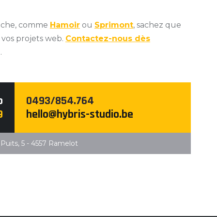
roche, comme
Hamoir
ou
Sprimont
, sachez que
vos projets web.
Contactez-nous dès
.
b
0493/854.764
9
hello@hybris-studio.be
Puits, 5 - 4557 Ramelot