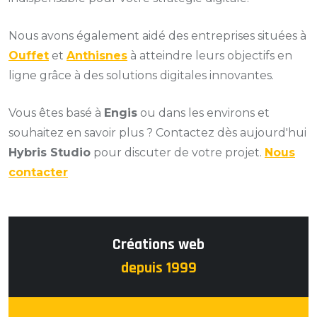
Nous avons également aidé des entreprises situées à
Ouffet
et
Anthisnes
à atteindre leurs objectifs en
ligne grâce à des solutions digitales innovantes.
Vous êtes basé à
Engis
ou dans les environs et
souhaitez en savoir plus ? Contactez dès aujourd'hui
Hybris Studio
pour discuter de votre projet.
Nous
contacter
Créations web
depuis 1999