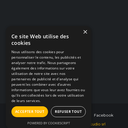
×
Navigation
Ce site Web utilise des
cookies
Dépannage PC / Mac
Nous utilisons des cookies pour
Créations Web
personnaliser le contenu, les publicités et
analyser notre trafic. Nous partageons
Alarmes & Caméras
également des informations sur votre
utilisation de notre site avec nos
Articles / Blog
partenaires de publicité et d'analyse qui
peuvent les combiner avec d'autres
Nous contacter
informations que vous leur avez fournies ou
qu'ils ont collectées lors de votre utilisation
de leurs services.
ACCEPTER TOUT
REFUSER TOUT
0493/854.764
hello@hybris-studio.be
Facebook
POWERED BY COOKIESCRIPT
© 2026 Tous droits réservés -
Hybris Studio srl