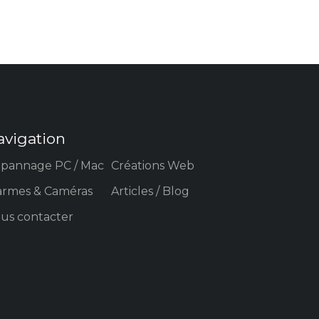
avigation
pannage PC / Mac
Créations Web
armes & Caméras
Articles / Blog
us contacter