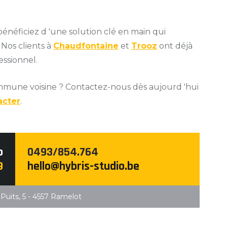
bénéficiez d 'une solution clé en main qui
 Nos clients à
Chaudfontaine
et
Trooz
ont déjà
essionnel.
mune voisine ? Contactez-nous dès aujourd 'hui
acter
.
b
0493/854.764
9
hello@hybris-studio.be
Puits, 5 - 4557 Ramelot