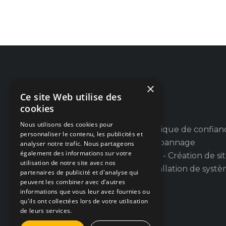
×
Ce site Web utilise des
cookies
Nous utilisons des cookies pour
Votre partenaire informatique de confian
personnaliser le contenu, les publicités et
en province de Liège : Dépannage
analyser notre trafic. Nous partageons
également des informations sur votre
informatique PC et Apple - Création de si
utilisation de notre site avec nos
web et applications - Installation de syst
partenaires de publicité et d'analyse qui
d'alarmes et de caméras.
peuvent les combiner avec d'autres
informations que vous leur avez fournies ou
qu'ils ont collectées lors de votre utilisation
de leurs services.