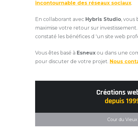
incontournable des réseaux sociaux
.
En collaborant avec
Hybris Studio
, vous 
maximise votre retour sur investissement.
constaté les bénéfices d 'un site web prof
Vous êtes basé à
Esneux
ou dans une com
pour discuter de votre projet.
Nous cont
Créations we
depuis 199
Cour du Vieux 