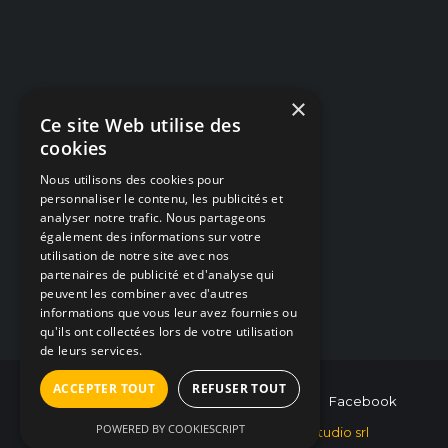
×
Navigation
Ce site Web utilise des
cookies
Dépannage PC / Mac
Nous utilisons des cookies pour
Créations Web
personnaliser le contenu, les publicités et
analyser notre trafic. Nous partageons
Alarmes & Caméras
également des informations sur votre
utilisation de notre site avec nos
Articles / Blog
partenaires de publicité et d'analyse qui
peuvent les combiner avec d'autres
Nous contacter
informations que vous leur avez fournies ou
qu'ils ont collectées lors de votre utilisation
de leurs services.
ACCEPTER TOUT
REFUSER TOUT
0493/854.764
hello@hybris-studio.be
Facebook
POWERED BY COOKIESCRIPT
© 2026 Tous droits réservés -
Hybris Studio srl