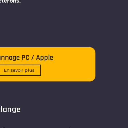
cterons.
nnage PC / Apple
En savoir plus
elange