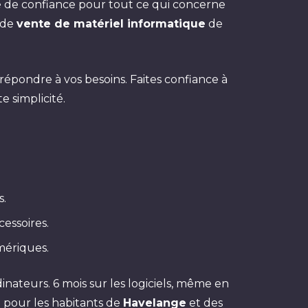
re de confiance pour tout ce qui concerne
e de
vente de matériel informatique
de
épondre à vos besoins. Faites confiance à
 simplicité.
s.
cessoires.
mériques.
nateurs. 6 mois sur les logiciels, même en
le pour les habitants de
Havelange
et des