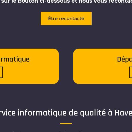
 sur le bouton ci-dessous et nous vous reconta
Être recontacté
ormatique
Dépa
rvice informatique de qualité à Hav