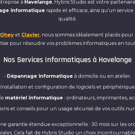
treprise à
Havelange
, Hybris Studio est votre partenai
ge informatique
rapide et efficace, ainsi qu'un servic
qualité.
Ohey
et
Clavier
, nous sommes idéalement placés pour r
tise pour résoudre vos problèmes informatiques en toute
Nos Services Informatiques à Havelange
-
Dépannage informatique
à domicile ou en atelier.
 Installation et configuration de logiciels et périphérique
de
matériel informatique
: ordinateurs, imprimantes, ac
ions et conseils pour un usage sécurisé de vos outils nu
ne garantie étendue exceptionnelle : 30 mois sur les ordi
 virales. Cela fait de Hybris Studio un choix incontournab