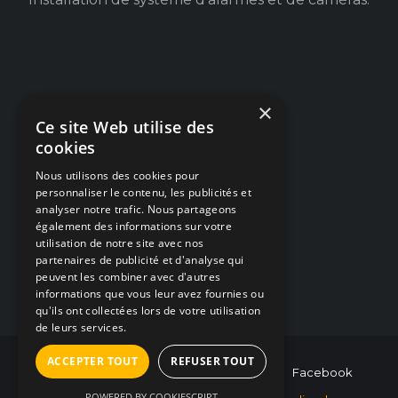
×
Navigation
Ce site Web utilise des
cookies
Dépannage PC / Mac
Nous utilisons des cookies pour
Créations Web
personnaliser le contenu, les publicités et
analyser notre trafic. Nous partageons
Alarmes & Caméras
également des informations sur votre
utilisation de notre site avec nos
Articles / Blog
partenaires de publicité et d'analyse qui
peuvent les combiner avec d'autres
Nous contacter
informations que vous leur avez fournies ou
qu'ils ont collectées lors de votre utilisation
de leurs services.
ACCEPTER TOUT
REFUSER TOUT
0493/854.764
hello@hybris-studio.be
Facebook
POWERED BY COOKIESCRIPT