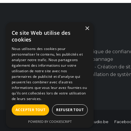
×
Ce site Web utilise des
cookies
Nous utilisons des cookies pour
Votre partenaire informatique de confian
personnaliser le contenu, les publicités et
en province de Liège : Dépannage
analyser notre trafic. Nous partageons
également des informations sur votre
informatique PC et Apple - Création de si
utilisation de notre site avec nos
web et applications - Installation de syst
partenaires de publicité et d'analyse qui
d'alarmes et de caméras.
peuvent les combiner avec d'autres
informations que vous leur avez fournies ou
qu'ils ont collectées lors de votre utilisation
de leurs services.
ACCEPTER TOUT
REFUSER TOUT
POWERED BY COOKIESCRIPT
0493/854.764
hello@hybris-studio.be
Facebo