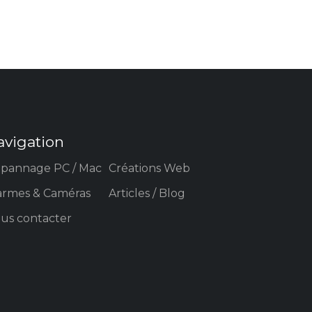
avigation
pannage PC / Mac
Créations Web
armes & Caméras
Articles / Blog
us contacter