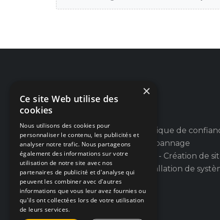
×
Ce site Web utilise des
cookies
Nous utilisons des cookies pour
Votre partenaire informatique de confian
personnaliser le contenu, les publicités et
en province de Liège : Dépannage
analyser notre trafic. Nous partageons
également des informations sur votre
informatique PC et Apple - Création de si
utilisation de notre site avec nos
web et applications - Installation de syst
partenaires de publicité et d'analyse qui
d'alarmes et de caméras.
peuvent les combiner avec d'autres
informations que vous leur avez fournies ou
qu'ils ont collectées lors de votre utilisation
de leurs services.